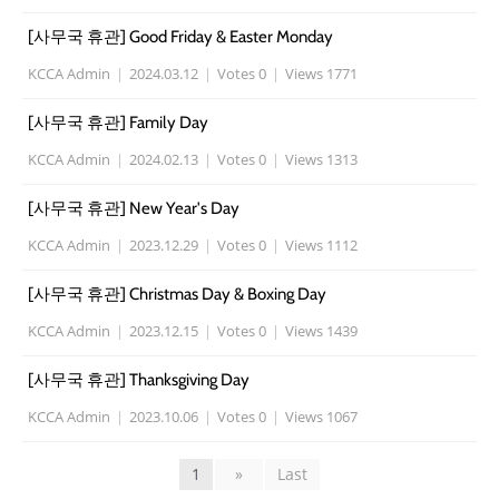
[사무국 휴관] Good Friday & Easter Monday
KCCA Admin
|
2024.03.12
|
Votes 0
|
Views 1771
[사무국 휴관] Family Day
KCCA Admin
|
2024.02.13
|
Votes 0
|
Views 1313
[사무국 휴관] New Year's Day
KCCA Admin
|
2023.12.29
|
Votes 0
|
Views 1112
[사무국 휴관] Christmas Day & Boxing Day
KCCA Admin
|
2023.12.15
|
Votes 0
|
Views 1439
[사무국 휴관] Thanksgiving Day
KCCA Admin
|
2023.10.06
|
Votes 0
|
Views 1067
1
»
Last