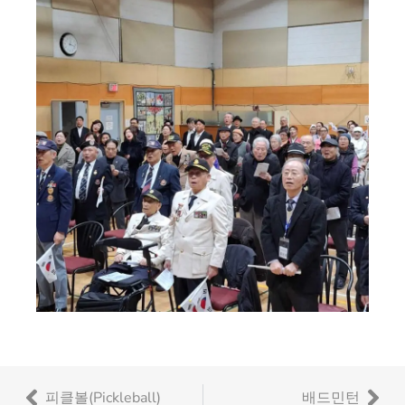
피클볼(Pickleball)
배드민턴