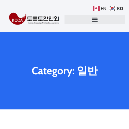
KO
EN
Category: 일반